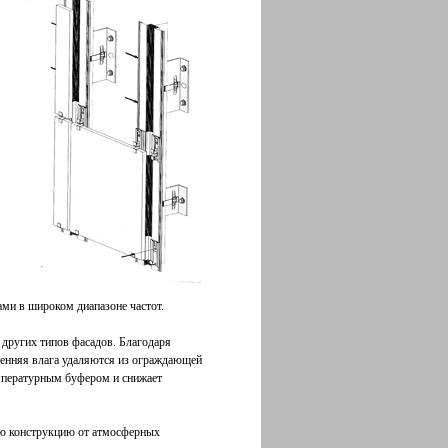
ми в широком диапазоне частот.
других типов фасадов. Благодаря
ренняя влага удаляются из ограждающей
мпературным буфером и снижает
ю конструкцию от атмосферных