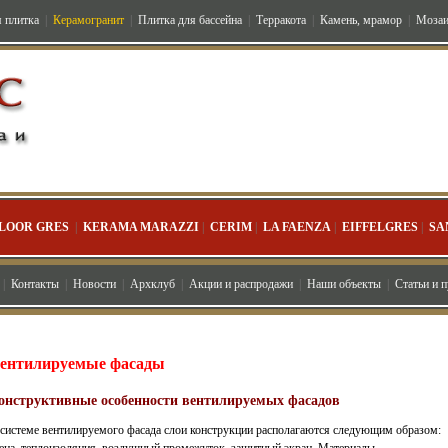
 плитка
|
Керамогранит
|
Плитка для бассейна
|
Терракота
|
Камень, мрамор
|
Мозаи
LOOR GRES
|
KERAMA MARAZZI
|
CERIM
|
LA FAENZA
|
EIFFELGRES
|
SA
|
Контакты
|
Новости
|
Архклуб
|
Акции и распродажи
|
Наши объекты
|
Статьи и 
ентилируемые фасады
онструктивные особенности вентилируемых фасадов
 системе вентилируемого фасада слои конструкции располагаются следующим образом: