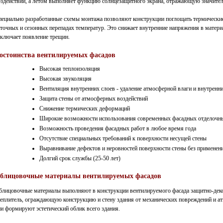
оздействий, а летом выполняет функцию солнцезащитного экрана, отражающую значител
пециально разработанные схемы монтажа позволяют конструкции поглощать термически
точных и сезонных перепадах температур. Это снижает внутренние напряжения в матери
сключает появление трещин.
остоинства вентилируемых фасадов
Высокая теплоизоляция
Высокая звуколяция
Вентиляция внутренних слоев - удаление атмосферной влаги и внутренн
Защита стены от атмосферных воздействий
Снижение термических деформаций
Широкие возможности использования современных фасадных отделочн
Возможность проведения фасадных работ в любое время года
Отсутствие специальных требований к поверхности несущей стены
Выравнивание дефектов и неровностей поверхности стены без применен
Долгий срок службы (25-50 лет)
блицовочные материалы вентилируемых фасадов
блицовочные материалы выполняют в конструкции вентилируемого фасада защитно-де
теплитель, ограждающую конструкцию и стену здания от механических повреждений и а
и формируют эстетический облик всего здания.