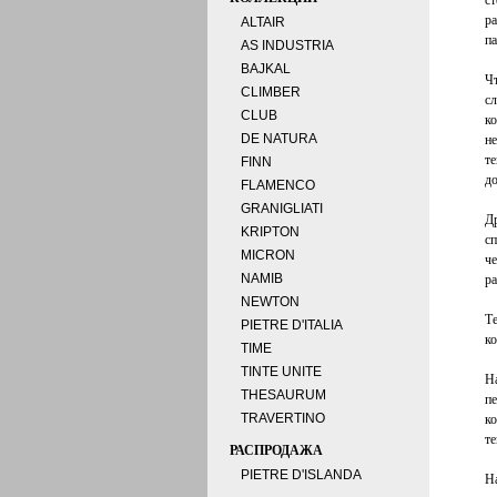
с
ра
ALTAIR
па
AS INDUSTRIA
BAJKAL
Ч
CLIMBER
с
CLUB
ко
DE NATURA
н
те
FINN
д
FLAMENCO
GRANIGLIATI
Д
KRIPTON
с
MICRON
ч
NAMIB
ра
NEWTON
Т
PIETRE D'ITALIA
к
TIME
TINTE UNITE
Н
THESAURUM
п
TRAVERTINO
к
те
РАСПРОДАЖА
PIETRE D'ISLANDA
Н