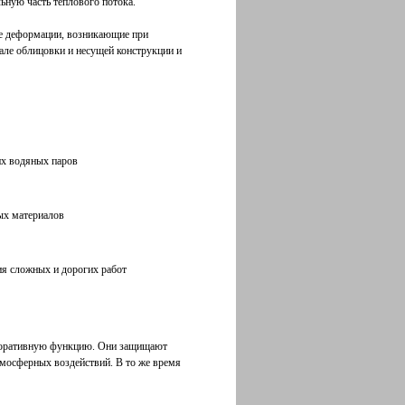
ьную часть теплового потока.
е деформации, возникающие при
але облицовки и несущей конструкции и
их водяных паров
ых материалов
ия сложных и дорогих работ
коративную функцию. Они защищают
тмосферных воздействий. В то же время