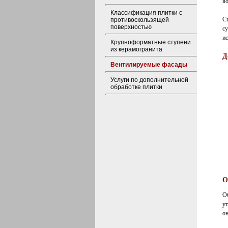
в
Классификация плитки с
С
противоскользящей
поверхностью
су
и
Крупноформатные ступени
из керамогранита
Д
Вентилируемые фасады
Услуги по дополнительной
обработке плитки
О
О
у
он