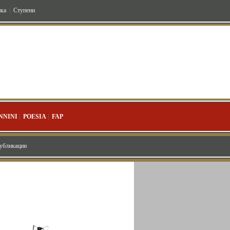
ка
|
Ступени
NNINI
|
POESIA
|
FAP
публикации