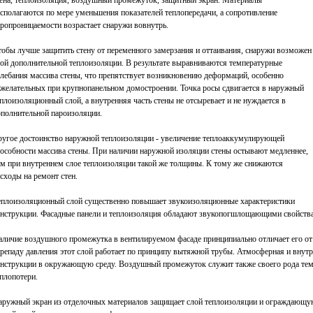
тена, теплоизоляция, воздушный промежуток, защитный экран. Материалы
сполагаются по мере уменьшения показателей теплопередачи, а сопротивление
ропроницаемости возрастает снаружи вовнутрь.
тобы лучше защитить стену от переменного замерзания и оттаивания, снаружи возможен
лой дополнительной теплоизоляции. В результате выравниваются температурные
лебания массива стены, что препятствует возникновению деформаций, особенно
ежелательных при крупнопанельном домостроении. Точка росы сдвигается в наружный
плоизоляционный слой, а внутренняя часть стены не отсыревает и не нуждается в
ополнительной пароизоляции.
ругое достоинство наружной теплоизоляции - увеличение теплоаккумулирующей
пособности массива стены. При наличии наружной изоляции стены остывают медленнее,
ем при внутреннем слое теплоизоляции такой же толщины. К тому же снижаются
сходы на ремонт стен.
еплоизоляционный слой существенно повышает звукоизоляционные характеристики
онструкции. Фасадные панели и теплоизоляция обладают звукопогшлощающими свойства
аличие воздушного промежутка в вентилируемом фасаде принципиально отличает его от 
ерепаду давления этот слой работает по принципу вытяжной трубы. Атмосферная и внут
онструкции в окружающую среду. Воздушный промежуток служит также своего рода те
плопотери.
аружный экран из отделочных материалов защищает слой теплоизоляции и ограждающу