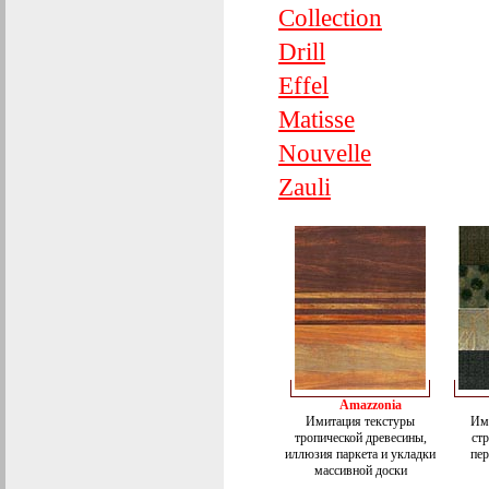
Collection
Drill
Effel
Matisse
Nouvelle
Zauli
Amazzonia
Имитация текстуры
Ими
тропической древесины,
стр
иллюзия паркета и укладки
пер
массивной доски