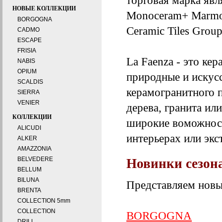
торговая марка явл
НОВЫЕ КОЛЛЕКЦИИ
Monoceram+ Marmo 
BORGOGNA
Ceramic Tiles Grou
CADMO
ESCAPE
FRISIA
La Faenza - это к
NABIS
OPIUM
природные и искус
SCALDIS
керамогранитного 
SIERRA
VENIER
дерева, гранита ил
КОЛЛЕКЦИИ
широкие воможност
ALICUDI
интерьерах или экс
ALKER
AMAZZONIA
BELVEDERE
Новинки сезона
BELLUM
BILUNA
Представляем новы
BRENTA
COLLECTION 5mm
COLLECTION
BORGOGNA
DRILL