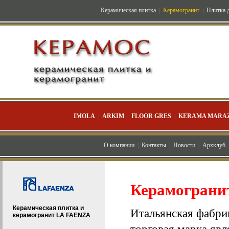
Керамическая плитка
|
Керамогранит
|
Плитка д
IMOLA
|
ARKIM
|
FLOOR GRES
|
KERAMA MARAZ
О компании
|
Контакты
|
Новости
|
Архклуб
Керамогранит
Керамическая плитка и
Итальянская фабр
керамогранит LA FAENZA