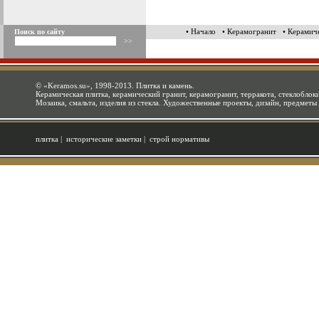
• Начало
• Керамогранит
• Керамич
Поиск по сайту
©
«Keramos.su»
, 1998-2013. Плитка и камень.
Керамическая плитка, керамический гранит, керамогранит, терракота, стеклоблоки
Мозаика, смальта, изделия из стекла. Художественные проекты, дизайн, предметы
плитка
|
исторические заметки
|
строй нормативы