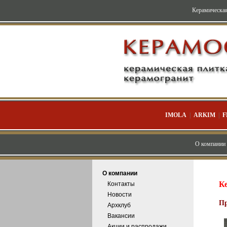
Керамическая
IMOLA
|
ARKIM
|
F
О компании
О компании
К
Контакты
Новости
Пр
Архклуб
Вакансии
Акции и распродажи