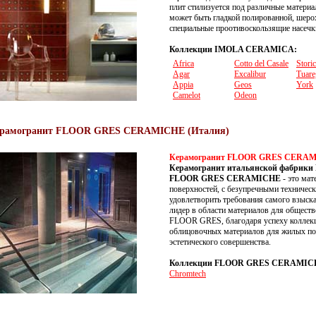
плит стилизуется под различные материал
может быть гладкой полированной, шерох
специальные проотивоскользящие насечк
Коллекции IMOLA CERAMICA:
Africa
Cotto del Casale
Stori
Agar
Excalibur
Tuare
Appia
Geos
York
Camelot
Odeon
ерамогранит FLOOR GRES CERAMICHE (Италия)
Керамогранит FLOOR GRES CERA
Керамогранит итальянской фабрики
FLOOR GRES CERAMICHE
- это мат
поверхностей, с безупречными техничес
удовлетворить требования самого взыск
лидер в области материалов для обществ
FLOOR GRES, благодаря успеху коллекц
облицовочных материалов для жилых по
эстетического совершенства.
Коллекции FLOOR GRES CERAMIC
Chromtech