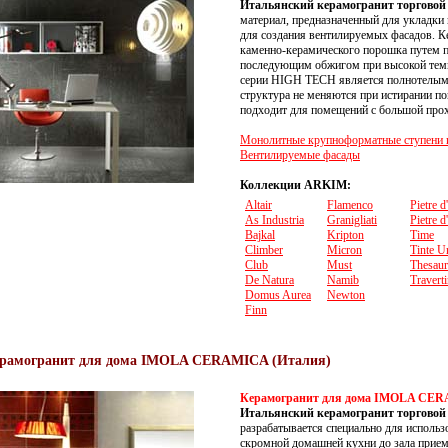
Итальянский керамогранит торгово
материал, предназначенный для укладки 
для создания вентилируемых фасадов. К
каменно-керамического порошка путем п
последующим обжигом при высокой темп
серии HIGH TECH является полнотелым (
структура не меняются при истирании по
подходит для помещений с большой про
Монолитные крупноформатные ступени и
Вентилируемые фасады
Коллекции ARKIM:
Altair
Flamenco
Pietre d
As Industria
Granigliati
Pietre d'
Bajkal
Kripton
Time
Climber
Micron
Tinte U
Club
Must
Thesau
De Natura
Namib
Travert
Domus Aurea
Newton
Finn
рамогранит для дома IMOLA CERAMICA (Италия)
Керамогранит для дома IMOLA CE
Итальянский керамогранит торгов
разрабатывается специально для использ
скромной домашней кухни до зала прием