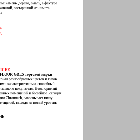
ы: камень, дерево, эмаль, а фактура
оватой, состаренной или иметь
и.
ca
g
MICHE
 FLOOR GRES торговой марки
ериал разнообразных цветов и типов
кими характеристиками, способный
ательного покупателя. Неоспоримый
енных помещений и бассейнов, сегодня
ии Chromtech, завоевывает нишу
мещений, выходя на новый уровень
HE: