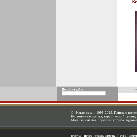
Ке
Поиск по сайту
©
«Keramos.su»
, 1998-2013. Плитка и камен
Керамическая плитка, керамический гранит, 
Мозаика, смальта, изделия из стекла. Худож
плитка
|
исторические заметки
|
строй норм