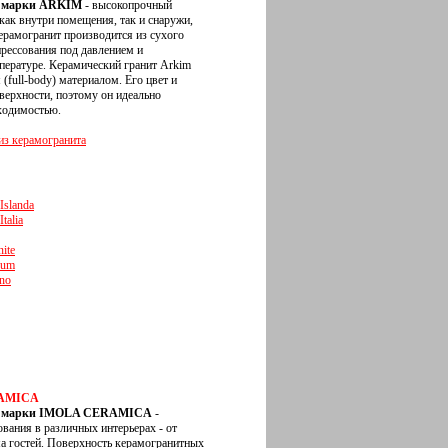
й марки ARKIM
- высокопрочный
как внутри помещения, так и снаружи,
ерамогранит производится из сухого
рессования под давлением и
ературе. Керамический гранит Arkim
full-body) материалом. Его цвет и
верхности, поэтому он идеально
ходимостью.
з керамогранита
'Islanda
Italia
nite
rum
ino
RAMICA
ой марки IMOLA CERAMICA
-
ования в различных интерьерах - от
а гостей. Поверхность керамогранитных