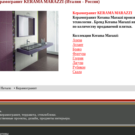
рамогранит KERAMA MARAZZI (Италия - Россия)
Керамогранит KERAMA MARAZZI
Керамогранит Kerama Marazzi произв
технологии . Бренд Kerama Marazzi я
по количеству продаваемой плитки.
Коллекции Kerama Marazzi:
Арена
Атлант
Браво
Фортуна
Глория
Лагуна
Рубикон
Скала
• Начало
• Керамогранит
ь.
керамогранит, терракота, стеклоблоки.
ественные проекты, дизайн, предметы интерьера.
ативы