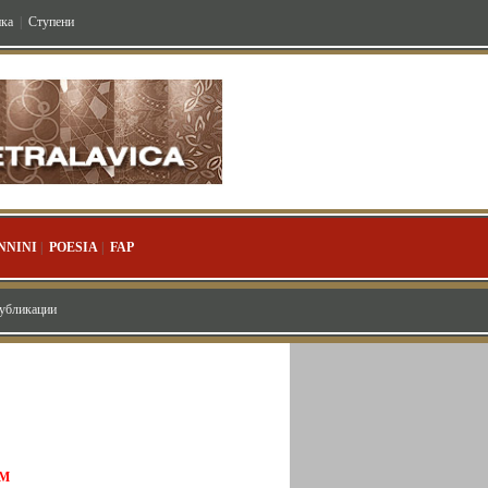
ка
|
Ступени
NNINI
|
POESIA
|
FAP
публикации
IM