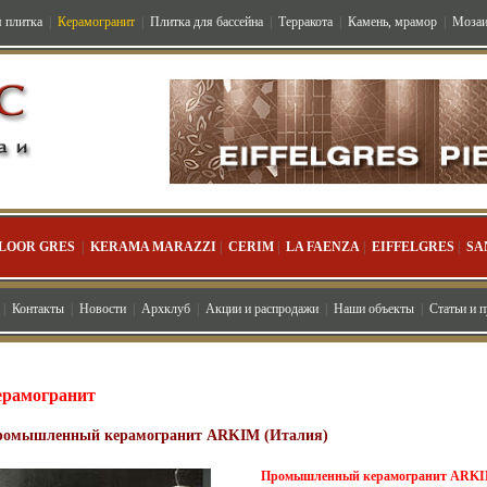
 плитка
|
Керамогранит
|
Плитка для бассейна
|
Терракота
|
Камень, мрамор
|
Мозаи
LOOR GRES
|
KERAMA MARAZZI
|
CERIM
|
LA FAENZA
|
EIFFELGRES
|
SA
|
Контакты
|
Новости
|
Архклуб
|
Акции и распродажи
|
Наши объекты
|
Статьи и 
ерамогранит
омышленный керамогранит ARKIM (Италия)
Промышленный керамогранит ARK