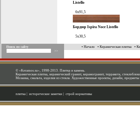
Listello
6x91,5
Бордюр
Ispira Noce Listello
5x30,5
• Начало
• Керамическая плитка
• К
Поиск по сайту
©
«Keramos.su»
, 1998-2013. Плитка и камень.
Керамическая плитка, керамический гранит, керамогранит, терракота, стеклоблоки
Мозаика, смальта, изделия из стекла. Художественные проекты, дизайн, предметы
плитка
|
исторические заметки
|
строй нормативы