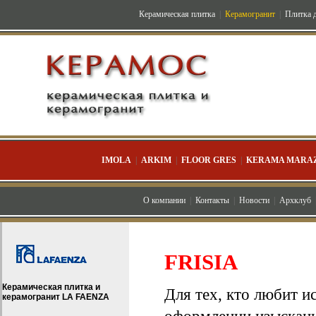
Керамическая плитка
|
Керамогранит
|
Плитка д
IMOLA
|
ARKIM
|
FLOOR GRES
|
KERAMA MARAZ
О компании
|
Контакты
|
Новости
|
Архклуб
FRISIA
Керамическая плитка и
Для тех, кто любит и
керамогранит LA FAENZA