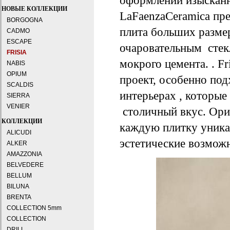
оформлении изыскан
НОВЫЕ КОЛЛЕКЦИИ
LaFaenzaCeramica пр
BORGOGNA
плита больших размер
CADMO
ESCAPE
очаровательным сте
FRISIA
мокрого цемента. . F
NABIS
OPIUM
проект, особенно по
SCALDIS
интерьерах , которы
SIERRA
VENIER
столичный вкус. Ори
КОЛЛЕКЦИИ
каждую плитку уника
ALICUDI
эстетические возмож
ALKER
AMAZZONIA
BELVEDERE
BELLUM
BILUNA
BRENTA
COLLECTION 5mm
COLLECTION
DRILL