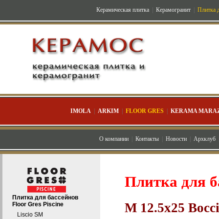
Керамическая плитка
|
Керамогранит
|
Плитка д
IMOLA
|
ARKIM
|
FLOOR GRES
|
KERAMA MARAZ
О компании
|
Контакты
|
Новости
|
Архклуб
Плитка для б
Плитка для бассейнов
M 12.5x25 Bocc
Floor Gres Piscine
Liscio SM