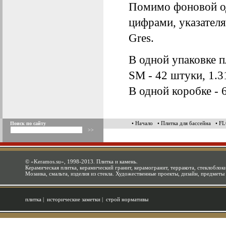
Помимо фоновой од
цифрами, указателя
Gres.
В одной упаковке пл
SM - 42 штуки, 1.31
В одной коробке - 6
• Начало
• Плитка для бассейна
• F
Поиск по сайту
©
«Keramos.su»
, 1998-2013. Плитка и камень.
Керамическая плитка, керамический гранит, керамогранит, терракота, стеклоблоки
Мозаика, смальта, изделия из стекла. Художественные проекты, дизайн, предметы
плитка
|
исторические заметки
|
строй нормативы